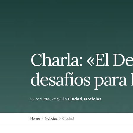
Charla: «El De
desafíos para 
22 octubre, 2013
in
Ciudad
,
Noticias
Home
Noticias
Ciudad