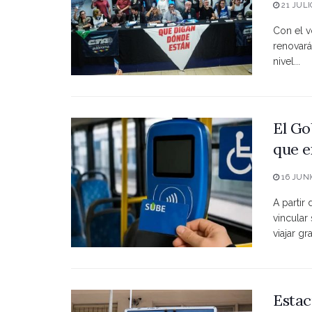
21 JULI
Con el vo
renovará
nivel...
El Go
que e
16 JUNI
A partir
vincular
viajar grat
Estac