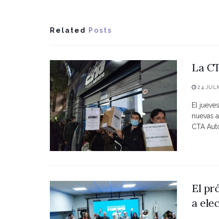
Related
Posts
La CT
24 JULI
El jueve
nuevas a
CTA Autó
El pr
a ele