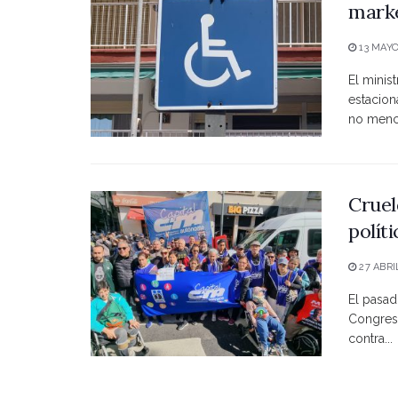
marke
13 MAYO
El minist
estacio
no menci
Cruel
polít
27 ABRI
El pasad
Congreso
contra...