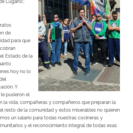
de Lugano.”,
eratos
ón de
nidad para que
 cobran
 el Estado de la
uánto
ienes hoy no lo
del
ación. Y
e pusieron el
on la vida, compañeras y compañeros que preparan la
el resto de la comunidad y estos miserables no quieren
imos un salario para todas nuestras cocineras y
munitarios y el reconocimiento integral de todas esas