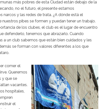
 comunas más pobres de esta Ciudad están debajo de la
ecando, no el futuro, el presente estamos
s narcos y las redes de trata. ¿A dónde está el
nuestros pibes se formen y puedan tener un trabajo.
rtancia de los clubes, el club es el lugar de encuentro
e defenderlo, tenemos que abrazarlo. Cuando
s a un club sabemos que están bien cuidados y les
además se forman con valores diferentes a los que
ataro.
er comer el
sirve. Queremos
s y que se
faltan vacantes.
s hospitales,
compren
struir el