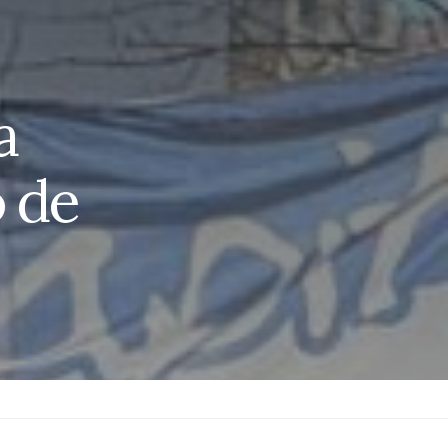
a
o de