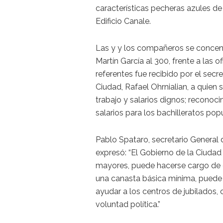
características pecheras azules de 
Edificio Canale.
Las y y los compañeros se concen
Martín García al 300, frente a las o
referentes fue recibido por el secr
Ciudad, Rafael Ohrnialian, a quien 
trabajo y salarios dignos; reconoci
salarios para los bachilleratos popu
Pablo Spataro, secretario General
expresó: “El Gobierno de la Ciud
mayores, puede hacerse cargo de q
una canasta básica mínima, puede
ayudar a los centros de jubilados
voluntad política.”