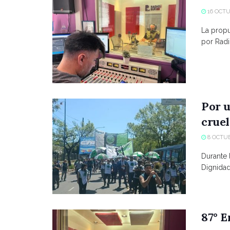
16 OCTU
La propue
por Radio
Por u
crue
8 OCTUB
Durante 
Dignidad
87° E