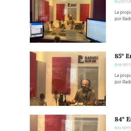
3 OCTUB
La propue
por Radio
85° E
18 SEPT
La propue
por Radio
84° E
11 SEPT