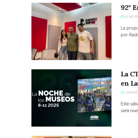
92° E
17 NOVI
La propue
por Radio
La CT
en La
7 NOVIE
Este sáb
será nue