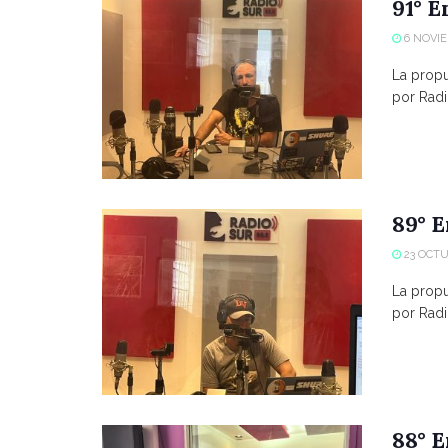
91° E
6 NOVIE
La propue
por Radio
89° E
23 OCTU
La propue
por Radio
88° E