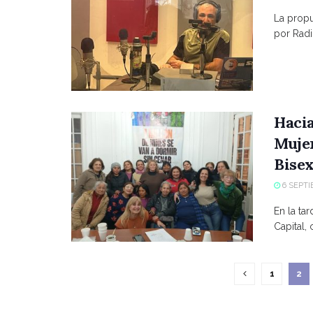
La propue
por Radio
Hacia
Mujer
Bisex
6 SEPTI
En la ta
Capital,
1
2