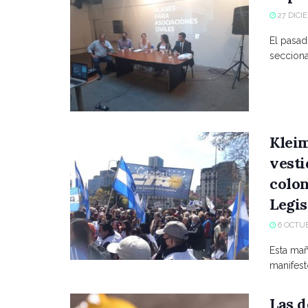
27 DICI
El pasad
secciona
Kleim
vesti
colon
Legis
6 OCTUB
Esta mañ
manifest
Las d