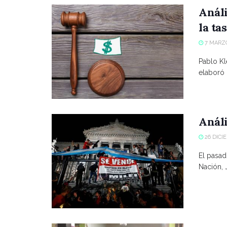
Análi
la ta
7 MARZO
Pablo Kl
elaboró u
Anál
26 DICI
El pasad
Nación, 