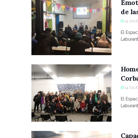
Emot
de la
14 JULIO
El Espac
Laburant
Homen
Corb
14 JULIO
El Espac
Laburant
Capac