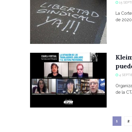
15 SEPT
La Corte
de 2020,
Kleim
puede
4 SEPTI
Organiza
de la CTA
1
2