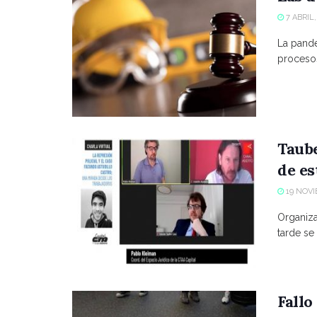
7 ABRIL,
La pande
procesos
Taube
de es
19 NOVI
Organiza
tarde se 
Fallo