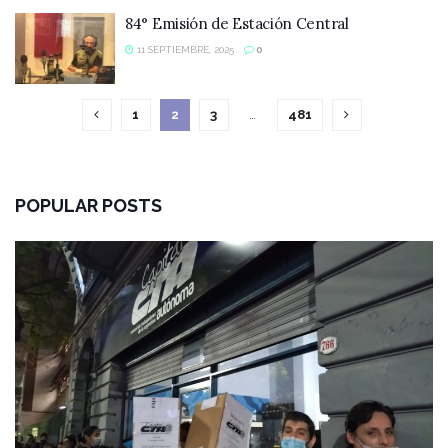
84° Emisión de Estación Central
11 SEPTIEMBRE, 2025
0
1
2
3
…
481
POPULAR POSTS