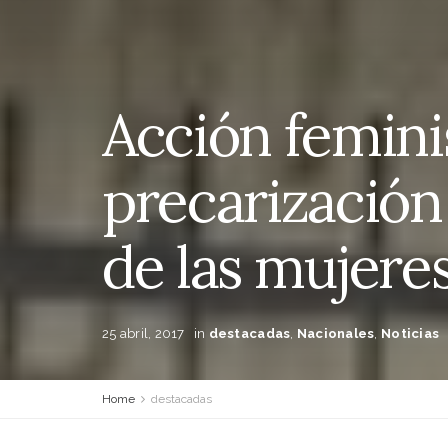
Acción feminis
precarización 
de las mujere
25 abril, 2017
in
destacadas
,
Nacionales
,
Noticias
Home
destacadas