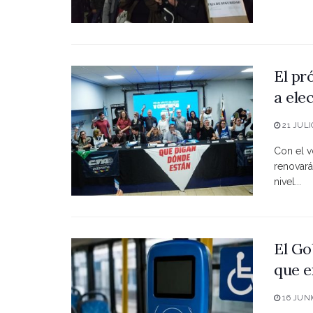
El pr
a ele
21 JULI
Con el vo
renovará
nivel...
El Go
que e
16 JUNI