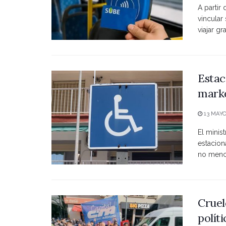
A partir
vincular
viajar grat
Estac
marke
13 MAYO
El minist
estacio
no menci
Cruel
polít