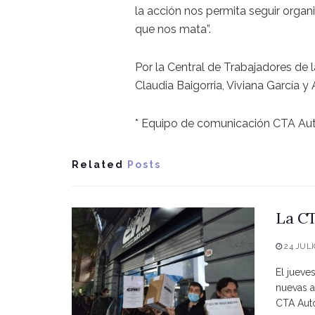
la acción nos permita seguir organ
que nos mata”.
Por la Central de Trabajadores de
Claudia Baigorria, Viviana García y 
* Equipo de comunicación CTA A
Related
Posts
La CT
24 JULI
El jueve
nuevas a
CTA Autó