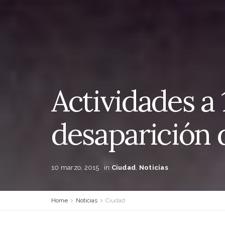
Actividades a 
desaparición 
10 marzo, 2015
in
Ciudad
,
Noticias
Home
Noticias
Ciudad