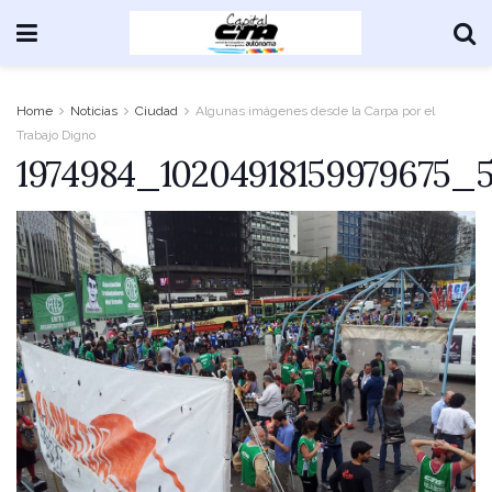
Home
Noticias
Ciudad
Algunas imágenes desde la Carpa por el
Trabajo Digno
1974984_10204918159979675_