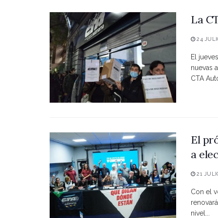
La CT
24 JULI
El jueve
nuevas a
CTA Autó
El pr
a ele
21 JULI
Con el vo
renovará
nivel...