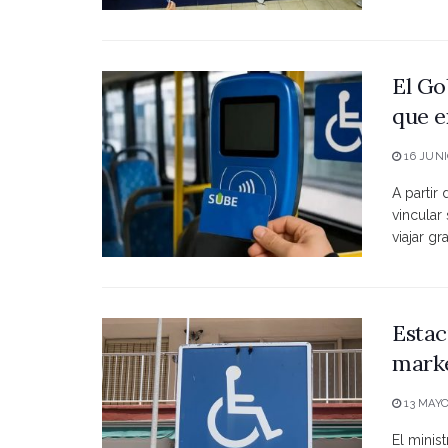
El Go
que e
16 JUNI
A partir
vincular
viajar grat
Estac
marke
13 MAYO
El minist