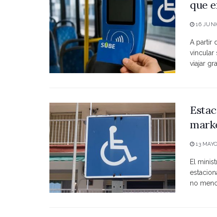
que e
16 JUNI
A partir
vincular
viajar grat
Estac
marke
13 MAYO
El minist
estacio
no menci