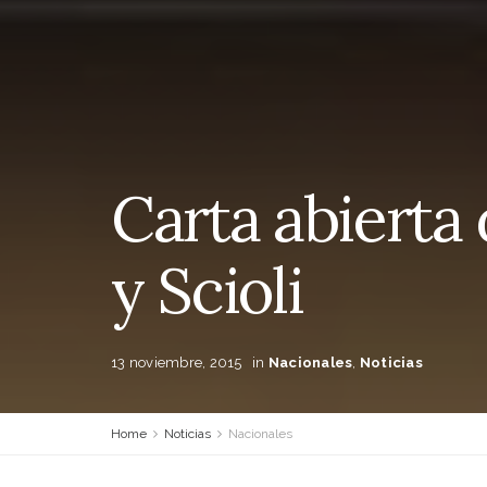
Carta abierta
y Scioli
13 noviembre, 2015
in
Nacionales
,
Noticias
Home
Noticias
Nacionales