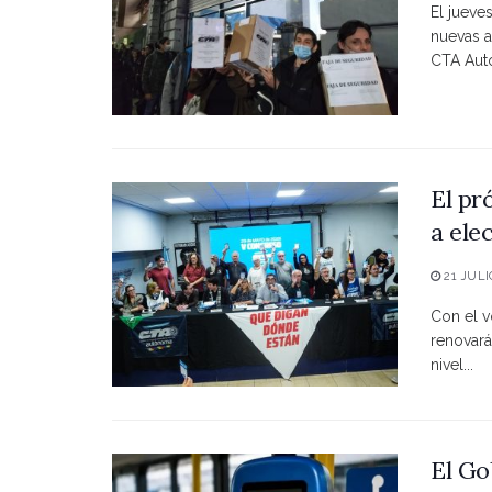
El jueve
nuevas a
CTA Autó
El pr
a ele
21 JULI
Con el vo
renovará
nivel...
El Go