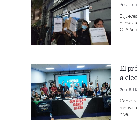
24 JULI
El jueve
nuevas a
CTA Autó
El pr
a ele
21 JULI
Con el vo
renovará
nivel...