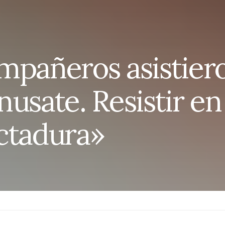
mpañeros asistiero
usate. Resistir en
ctadura»