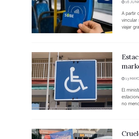
16 JUNI
A partir
vincular
viajar grat
Estac
marke
13 MAYO
El minist
estacio
no menci
Cruel