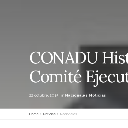
CONADU Histó
Comité Ejecut
22 octubre, 2015
in
Nacionales
,
Noticias
Home
Noticias
Nacionales