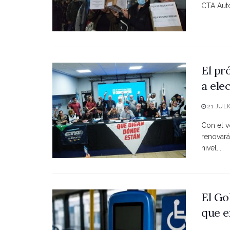
CTA Autó
El pr
a ele
21 JULI
Con el vo
renovará
nivel...
El Go
que e