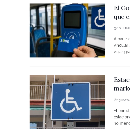
El Go
que e
16 JUNI
A partir
vincular
viajar grat
Estac
marke
13 MAYO
El minist
estacio
no menci