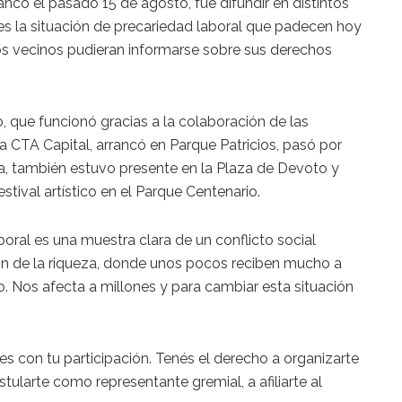
ancó el pasado 15 de agosto, fue difundir en distintos
es la situación de precariedad laboral que padecen hoy
los vecinos pudieran informarse sobre sus derechos
o, que funcionó gracias a la colaboración de las
la CTA Capital, arrancó en Parque Patricios, pasó por
, también estuvo presente en la Plaza de Devoto y
stival artístico en el Parque Centenario.
boral es una muestra clara de un conflicto social
ución de la riqueza, donde unos pocos reciben mucho a
 Nos afecta a millones y para cambiar esta situación
s con tu participación. Tenés el derecho a organizarte
ostularte como representante gremial, a afiliarte al