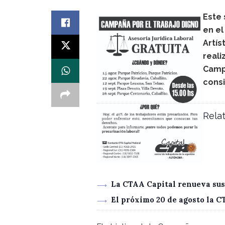
Este 
en el
Artís
reali
Campa
consi
Relat
La CTAA Capital renueva sus
El próximo 20 de agosto la 