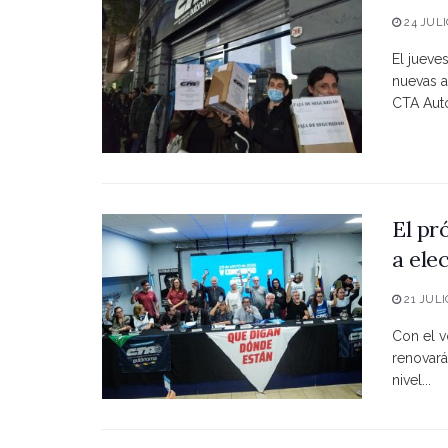
24 JULI
El jueve
nuevas a
CTA Autó
El pr
a ele
21 JULI
Con el vo
renovará
nivel...