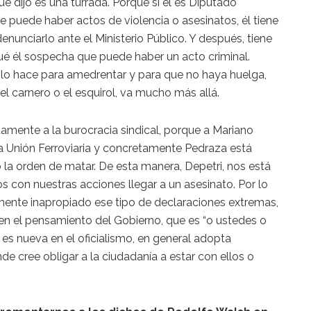
 dijo es una turrada. Porque si él es Diputado
e puede haber actos de violencia o asesinatos, él tiene
nunciarlo ante el Ministerio Público. Y después, tiene
ué él sospecha que puede haber un acto criminal.
lo hace para amedrentar y para que no haya huelga,
el carnero o el esquirol, va mucho más allá.
amente a la burocracia sindical, porque a Mariano
la Unión Ferroviaria y concretamente Pedraza está
la orden de matar. De esta manera, Depetri, nos está
con nuestras acciones llegar a un asesinato. Por lo
ente inapropiado ese tipo de declaraciones extremas,
 en el pensamiento del Gobierno, que es “o ustedes o
 es nueva en el oficialismo, en general adopta
nde cree obligar a la ciudadanía a estar con ellos o