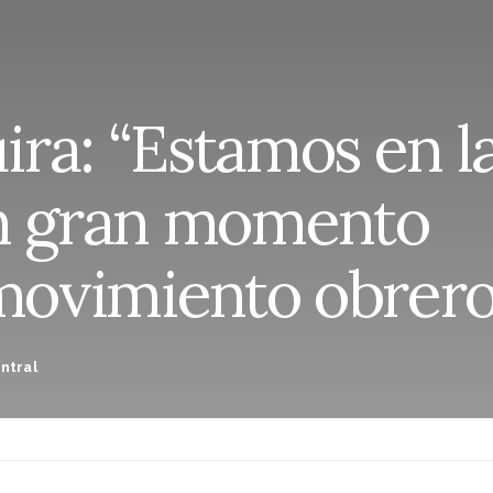
ra: “Estamos en l
un gran momento
 movimiento obrero
ntral