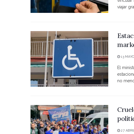
vincular
viajar grat
Estac
marke
13 MAYO
El minist
estacio
no menci
Cruel
polít
27 ABRI