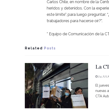
Carlos Chile, en nombre de la Cen
heridos y detenidos. Con la experi
este límite”, para luego preguntar:
trabajadores para hacerse oír?”.
* Equipo de Comunicación de la C
Related
Posts
La CT
24 JULI
El jueve
nuevas a
CTA Autó