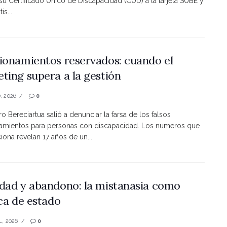
 su Certificado Único de Discapacidad (CUD) a la tarjeta SUBE y
is...
ionamientos reservados: cuando el
ting supera a la gestión
, 2026
0
ro Bereciartua salió a denunciar la farsa de los falsos
namientos para personas con discapacidad. Los numeros que
ona revelan 17 años de un...
dad y abandono: la mistanasia como
ica de estado
L, 2026
0