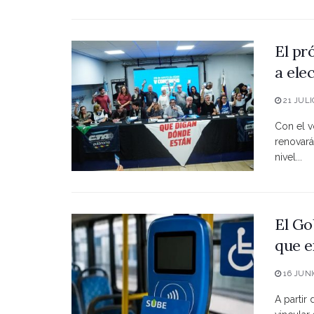
El pr
a ele
21 JULI
Con el vo
renovará
nivel...
El Go
que e
16 JUNI
A partir