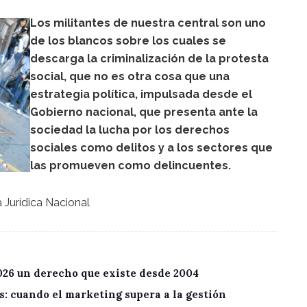
Los militantes de nuestra central son uno
de los blancos sobre los cuales se
descarga la criminalización de la protesta
social, que no es otra cosa que una
estrategia política, impulsada desde el
Gobierno nacional, que presenta ante la
sociedad la lucha por los derechos
sociales como delitos y a los sectores que
las promueven como delincuentes.
 Jurídica Nacional
026 un derecho que existe desde 2004
: cuando el marketing supera a la gestión