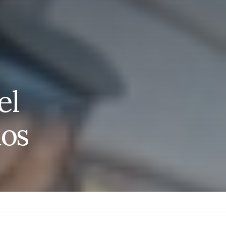
el
dos