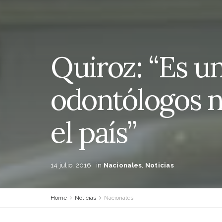
Quiroz: “Es un
odontólogos 
el país”
14 julio, 2016
in
Nacionales
,
Noticias
Home
Noticias
Nacionales