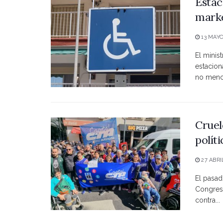
Estac
marke
13 MAYO
El minist
estacio
no menci
Cruel
polít
27 ABRI
El pasad
Congreso
contra...