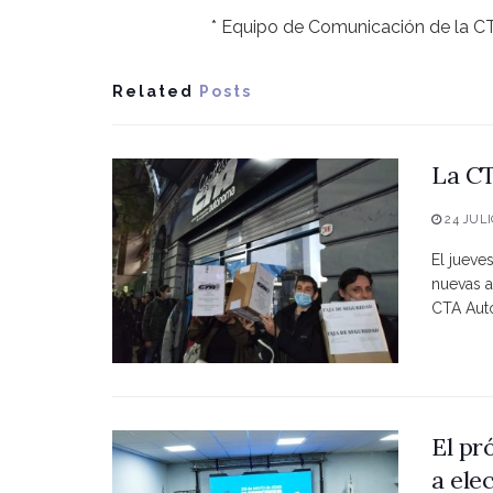
* Equipo de Comunicación de la C
Related
Posts
La CT
24 JULI
El jueve
nuevas a
CTA Autó
El pr
a ele