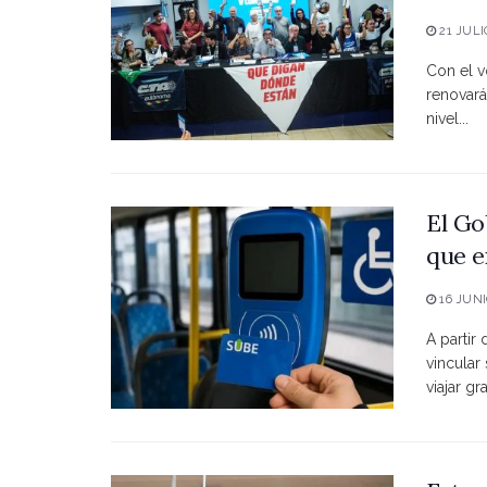
21 JULI
Con el vo
renovará
nivel...
El Go
que e
16 JUNI
A partir
vincular
viajar grat