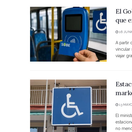
El Go
que e
16 JUNI
A partir
vincular
viajar grat
Estac
marke
13 MAYO
El minist
estacio
no menci