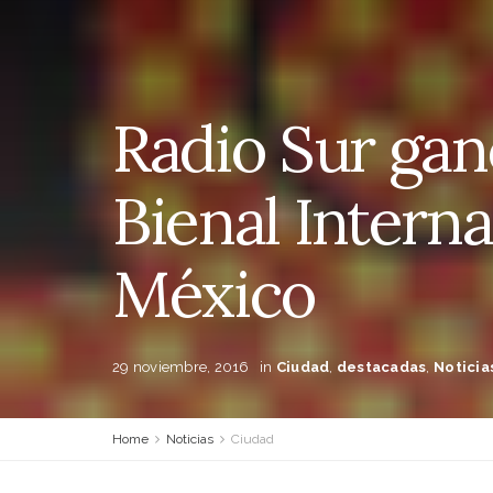
Radio Sur ganó
Bienal Intern
México
29 noviembre, 2016
in
Ciudad
,
destacadas
,
Noticia
Home
Noticias
Ciudad