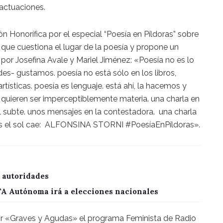
actuaciones.
n Honorífica por el especial “Poesía en Píldoras” sobre
que cuestiona el lugar de la poesía y propone un
 por Josefina Avale y Mariel Jiménez: «Poesía no es lo
es- gustamos. poesía no está sólo en los libros,
ísticas. poesía es lenguaje. está ahí, la hacemos y
quieren ser imperceptiblemente materia. una charla en
del subte. unos mensajes en la contestadora. una charla
as el sol cae: ALFONSINA STORNI #PoesíaEnPíldoras».
 autoridades
CTA Autónoma irá a elecciones nacionales
por «Graves y Agudas» el programa Feminista de Radio