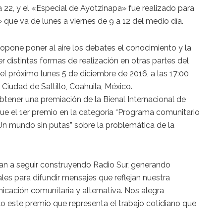
a 22, y el «Especial de Ayotzinapa» fue realizado para
 que va de lunes a viernes de 9 a 12 del medio día.
ropone poner al aire los debates el conocimiento y la
r distintas formas de realización en otras partes del
el próximo lunes 5 de diciembre de 2016, a las 17:00
a Ciudad de Saltillo, Coahuila, México.
tener una premiación de la Bienal Internacional de
 fue el 1er premio en la categoría “Programa comunitario
 “Un mundo sin putas” sobre la problemática de la
an a seguir construyendo Radio Sur, generando
les para difundir mensajes que reflejan nuestra
nicación comunitaria y alternativa. Nos alegra
o este premio que representa el trabajo cotidiano que