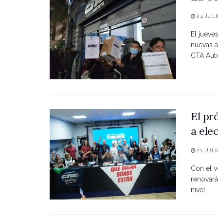
24 JULI
El jueve
nuevas a
CTA Autó
El pr
a ele
21 JULI
Con el vo
renovará
nivel...