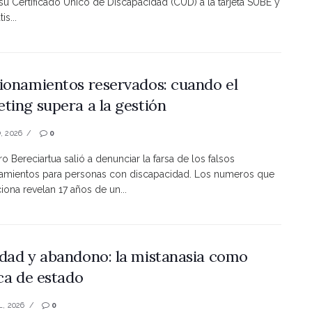
 su Certificado Único de Discapacidad (CUD) a la tarjeta SUBE y
is...
ionamientos reservados: cuando el
ting supera a la gestión
, 2026
0
ro Bereciartua salió a denunciar la farsa de los falsos
namientos para personas con discapacidad. Los numeros que
ona revelan 17 años de un...
dad y abandono: la mistanasia como
ica de estado
L, 2026
0