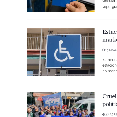
vincular
viajar grat
Estac
marke
13 MAYO
El minist
estacio
no menci
Cruel
polít
27 ABRI