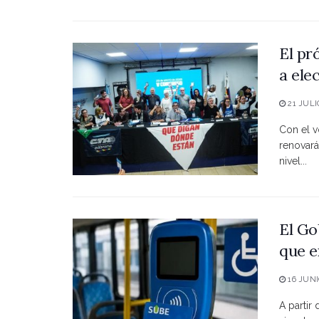
El pr
a ele
21 JULI
Con el vo
renovará
nivel...
El Go
que e
16 JUNI
A partir