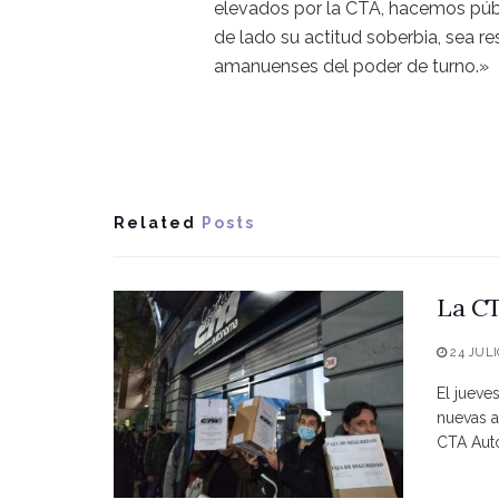
elevados por la CTA, hacemos púb
de lado su actitud soberbia, sea r
amanuenses del poder de turno.»
Related
Posts
La CT
24 JULI
El jueve
nuevas a
CTA Autó