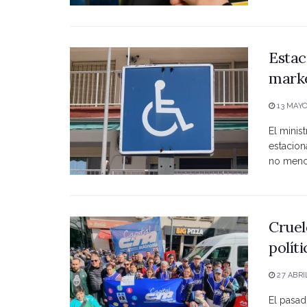
Estac
marke
13 MAYO
El minist
estacio
no menci
Cruel
polít
27 ABRI
El pasad