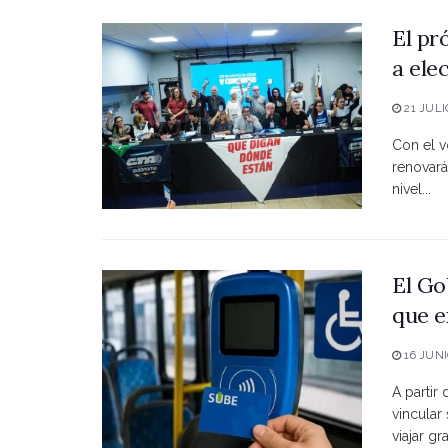
El pr
a ele
21 JULI
Con el vo
renovará
nivel...
El Go
que e
16 JUNI
A partir
vincular
viajar grat