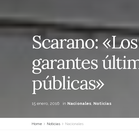
Scarano: «Los
garantes últim
públicas»
15 enero, 2016
in
Nacionales
,
Noticias
Home
Noticias
Nacionales