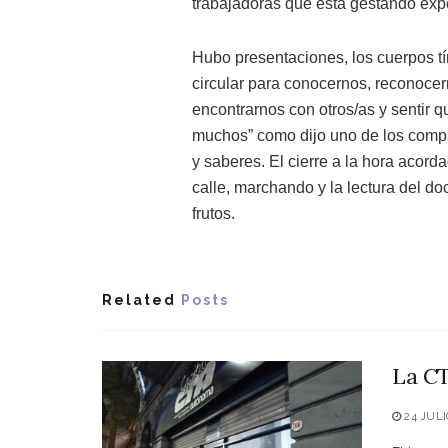
trabajadoras que está gestando expe
Hubo presentaciones, los cuerpos t
circular para conocernos, reconocer
encontrarnos con otros/as y sentir
muchos” como dijo uno de los compañe
y saberes. El cierre a la hora acor
calle, marchando y la lectura del d
frutos.
Related
Posts
La CT
24 JULI