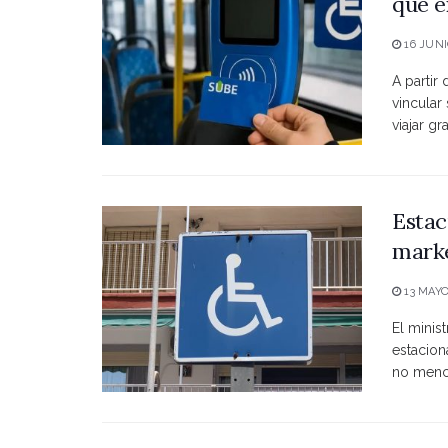
que e
16 JUNI
A partir
vincular
viajar grat
Estac
marke
13 MAYO
El minist
estacio
no menci