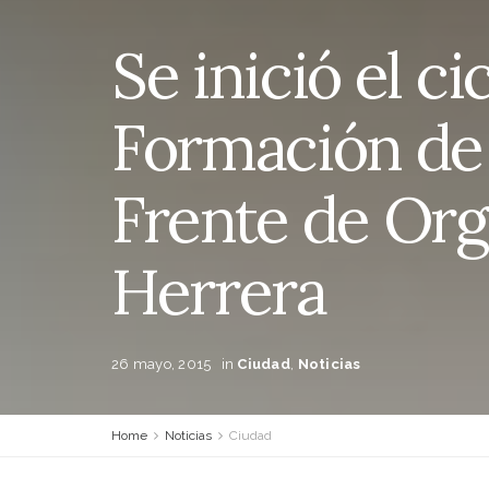
Se inició el ci
Formación de 
Frente de Org
Herrera
26 mayo, 2015
in
Ciudad
,
Noticias
Home
Noticias
Ciudad