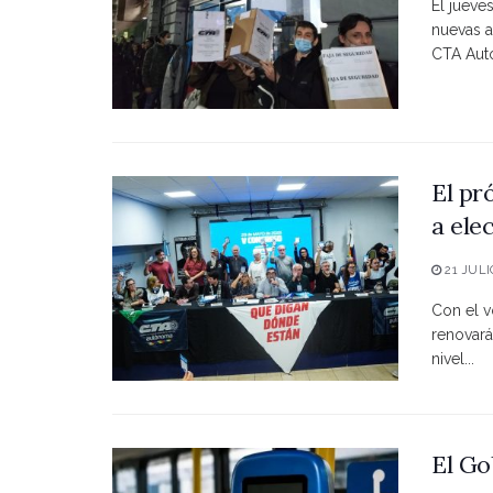
El jueve
nuevas a
CTA Autó
El pr
a ele
21 JULI
Con el vo
renovará
nivel...
El Go