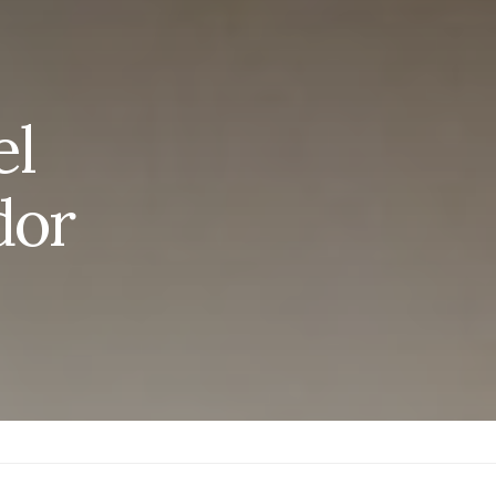
el
dor