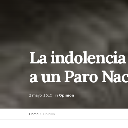
La indolencia
a un Paro Nac
2 mayo, 2016
in
Opinión
Home
Opinión