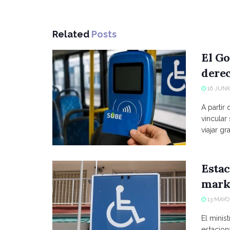
Related
Posts
El Go
derec
16 JUNIO
A partir
vincular
viajar grat
Estac
marke
13 MAYO,
El minist
estacio