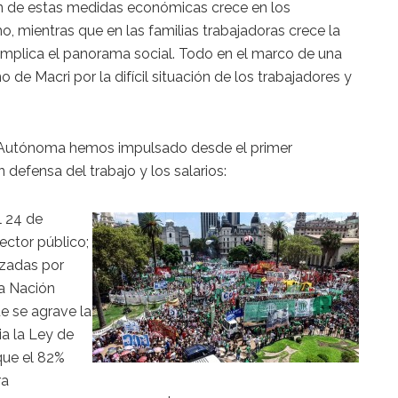
 de estas medidas económicas crece en los
o, mientras que en las familias trabajadoras crece la
omplica el panorama social. Todo en el marco de una
de Macri por la difícil situación de los trabajadores y
A Autónoma hemos impulsado desde el primer
efensa del trabajo y los salarios:
l 24 de
ector público;
izadas por
a Nación
e se agrave la
ia la Ley de
que el 82%
ra