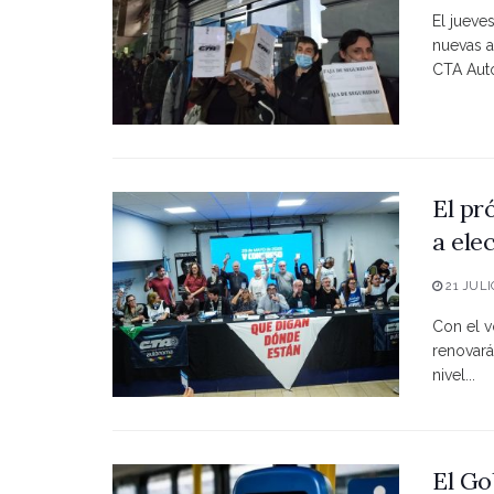
El jueve
nuevas a
CTA Autó
El pr
a ele
21 JULI
Con el vo
renovará
nivel...
El Go