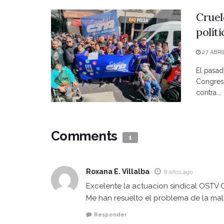
Cruel
polít
27 ABRI
El pasad
Congreso
contra...
Comments
1
Roxana E. Villalba
8 años ago
Excelente la actuacion sindical OSTV 
Me han resuelto el problema de la mal
Responder