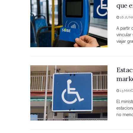
que e
16 JUNI
A partir
vincular
viajar grat
Estac
marke
13 MAYO
El minist
estacio
no menci