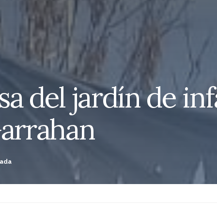
a del jardín de in
Garrahan
tada