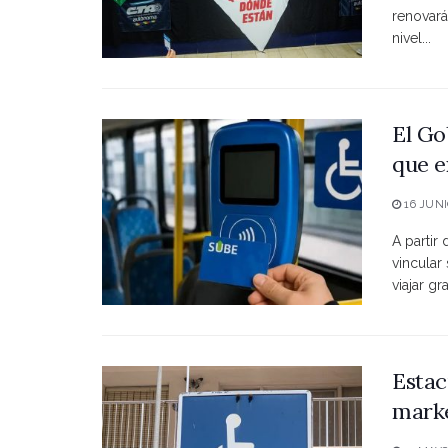
renovará
nivel...
El Go
que e
16 JUNI
A partir
vincular
viajar grat
Estac
marke