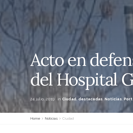
Acto en defens
del Hospital 
24 julio, 2019
in
Ciudad
,
destacadas
,
Noticias
,
Por
Home
Noticias
Ciudad