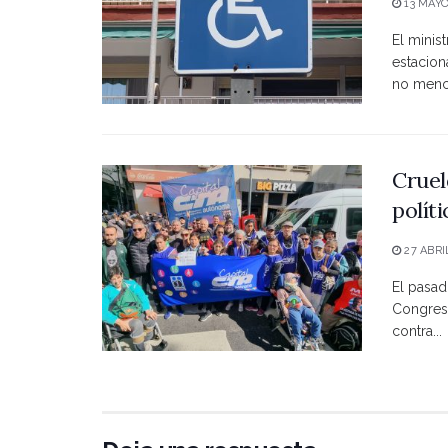
13 MAYO
El minist
estacio
no menci
Cruel
polít
27 ABRI
El pasad
Congreso
contra...