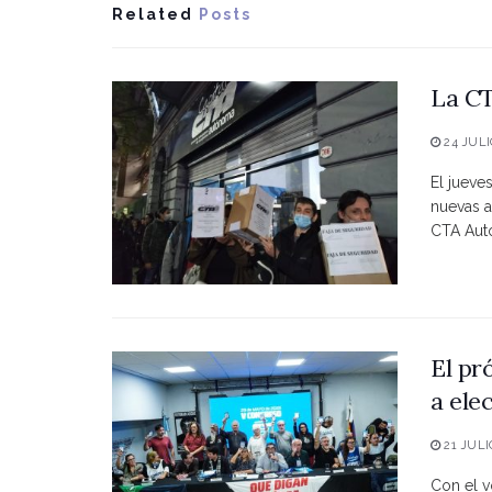
Related
Posts
La CT
24 JULI
El jueve
nuevas a
CTA Autó
El pr
a ele
21 JULI
Con el vo