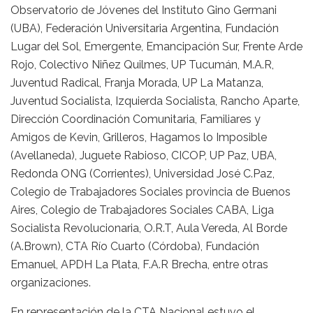
Observatorio de Jóvenes del Instituto Gino Germani
(UBA), Federación Universitaria Argentina, Fundación
Lugar del Sol, Emergente, Emancipación Sur, Frente Arde
Rojo, Colectivo Niñez Quilmes, UP Tucumán, M.A.R,
Juventud Radical, Franja Morada, UP La Matanza,
Juventud Socialista, Izquierda Socialista, Rancho Aparte,
Dirección Coordinación Comunitaria, Familiares y
Amigos de Kevin, Grilleros, Hagamos lo Imposible
(Avellaneda), Juguete Rabioso, CICOP, UP Paz, UBA,
Redonda ONG (Corrientes), Universidad José C.Paz,
Colegio de Trabajadores Sociales provincia de Buenos
Aires, Colegio de Trabajadores Sociales CABA, Liga
Socialista Revolucionaria, O.R.T, Aula Vereda, Al Borde
(A.Brown), CTA Río Cuarto (Córdoba), Fundación
Emanuel, APDH La Plata, F.A.R Brecha, entre otras
organizaciones.
En representación de la CTA Nacional estuvo el