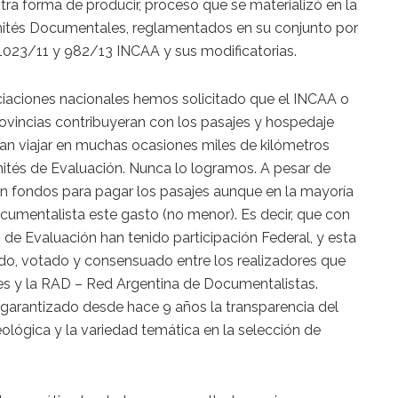
ra forma de producir, proceso que se materializó en la
Comités Documentales, reglamentados en su conjunto por
1023/11 y 982/13 INCAA y sus modificatorias.
iaciones nacionales hemos solicitado que el INCAA o
provincias contribuyeran con los pasajes y hospedaje
an viajar en muchas ocasiones miles de kilómetros
mités de Evaluación. Nunca lo logramos. A pesar de
n fondos para pagar los pasajes aunque en la mayoría
ocumentalista este gasto (no menor). Es decir, que con
de Evaluación han tenido participación Federal, y esta
ido, votado y consensuado entre los realizadores que
les y la RAD – Red Argentina de Documentalistas.
garantizado desde hace 9 años la transparencia del
eológica y la variedad temática en la selección de