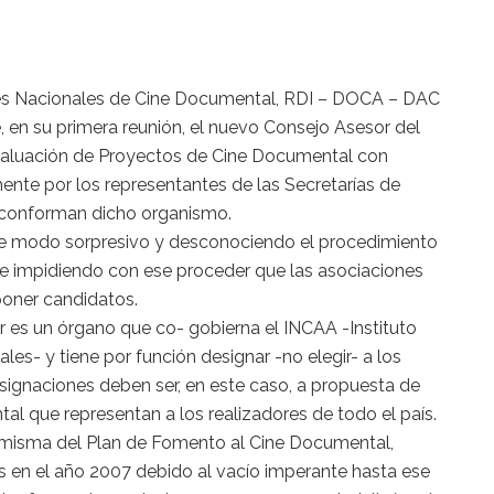
:
nes Nacionales de Cine Documental, RDI – DOCA – DAC
 en su primera reunión, el nuevo Consejo Asesor del
aluación de Proyectos de Cine Documental con
ente por los representantes de las Secretarías de
e conforman dicho organismo.
de modo sorpresivo y desconociendo el procedimiento
e impidiendo con ese proceder que las asociaciones
poner candidatos.
r es un órgano que co- gobierna el INCAA -Instituto
les- y tiene por función designar -no elegir- a los
signaciones deben ser, en este caso, a propuesta de
l que representan a los realizadores de todo el país.
n misma del Plan de Fomento al Cine Documental,
 en el año 2007 debido al vacío imperante hasta ese