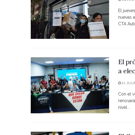
El jueve
nuevas a
CTA Autó
El pr
a ele
21 JULI
Con el vo
renovará
nivel...