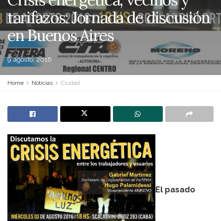
tarifazos: Jornada de discusión
en Buenos Aires
9 agosto, 2016
Home
Noticias
Ciudad
El pasado