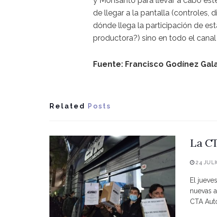
y Monsanto para llevar a cabo est
de llegar a la pantalla (controles, 
dónde llega la participación de es
productora?) sino en todo el canal 
Fuente: Francisco Godínez Gal
Related
Posts
La CT
24 JULI
El jueve
nuevas a
CTA Autó