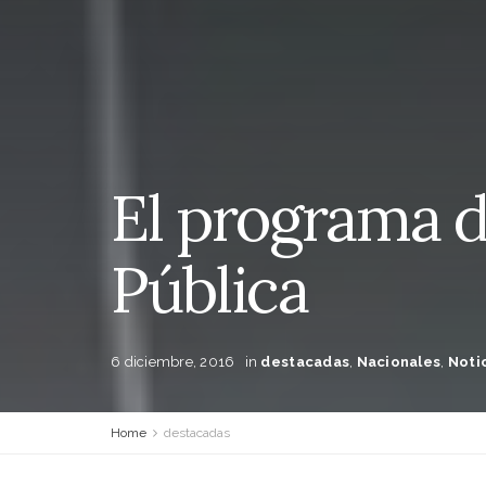
El programa 
Pública
6 diciembre, 2016
in
destacadas
,
Nacionales
,
Noti
Home
destacadas