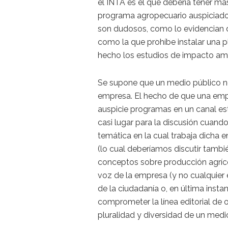
el INTA es el que debería tener má
programa agropecuario auspiciado
son dudosos, como lo evidencian d
como la que prohíbe instalar una 
hecho los estudios de impacto amb
Se supone que un medio público no
empresa. El hecho de que una emp
auspicie programas en un canal est
casi lugar para la discusión cuan
temática en la cual trabaja dicha
(lo cual deberíamos discutir tamb
conceptos sobre producción agríco
voz de la empresa (y no cualquier 
de la ciudadanía o, en última insta
comprometer la línea editorial de ot
pluralidad y diversidad de un medi