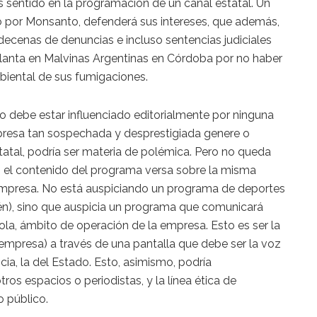
s sentido en la programación de un canal estatal. Un
 por Monsanto, defenderá sus intereses, que además,
ecenas de denuncias e incluso sentencias judiciales
planta en Malvinas Argentinas en Córdoba por no haber
iental de sus fumigaciones.
 debe estar influenciado editorialmente por ninguna
resa tan sospechada y desprestigiada genere o
atal, podría ser materia de polémica. Pero no queda
do el contenido del programa versa sobre la misma
 empresa. No está auspiciando un programa de deportes
ién), sino que auspicia un programa que comunicará
la, ámbito de operación de la empresa. Esto es ser la
empresa) a través de una pantalla que debe ser la voz
ncia, la del Estado. Esto, asimismo, podría
ros espacios o periodistas, y la línea ética de
o público.