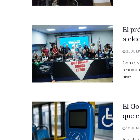
El pr
a ele
21 JULI
Con el vo
renovará
nivel...
El Go
que e
16 JUNI
A partir