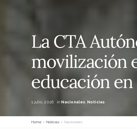
La CTA Autón
movilización 
educación en
1 julio, 2016
in
Nacionales
,
Noticias
Home
Noticias
Nacionales