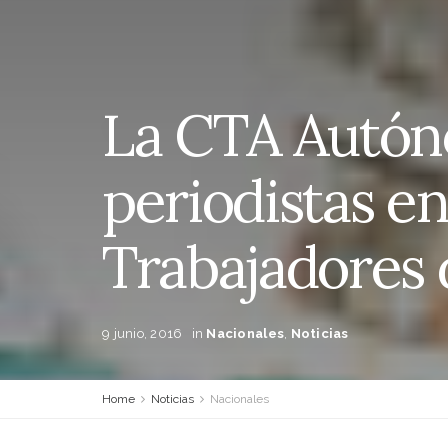
La CTA Autóno
periodistas e
Trabajadores 
9 junio, 2016
in
Nacionales
,
Noticias
Home
Noticias
Nacionales