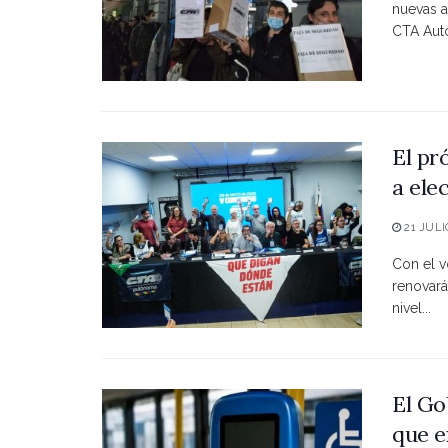
nuevas a
CTA Autó
El pr
a ele
21 JULI
Con el vo
renovará
nivel...
El Go
que e