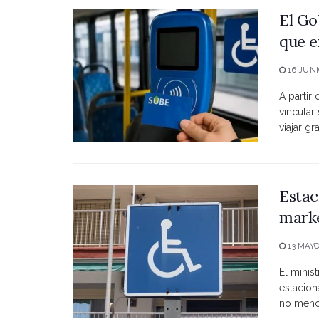
El Go
que e
16 JUNI
A partir
vincular
viajar grat
Estac
marke
13 MAYO
El minist
estacio
no menci