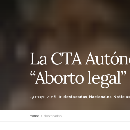
La CTA Autóno
“Aborto legal”
29 mayo, 2018
in
destacadas
,
Nacionales
,
Noticia
Home
destacadas