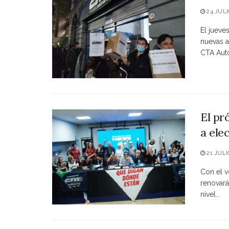
24 JULI
El jueve
nuevas a
CTA Autó
El pr
a ele
21 JULI
Con el vo
renovará
nivel...