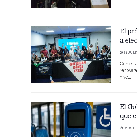
El pr
a ele
21 JULI
Con el vo
renovará
nivel...
El Go
que e
16 JUNI