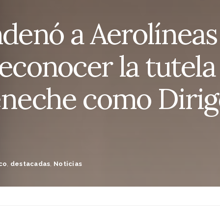
ndenó a Aerolíneas
econocer la tutela
neche como Dirig
co
,
destacadas
,
Noticias