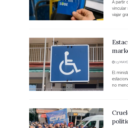
A partir
vincular
viajar grat
Estac
marke
13 MAYO
El minist
estacio
no menci
Cruel
polít