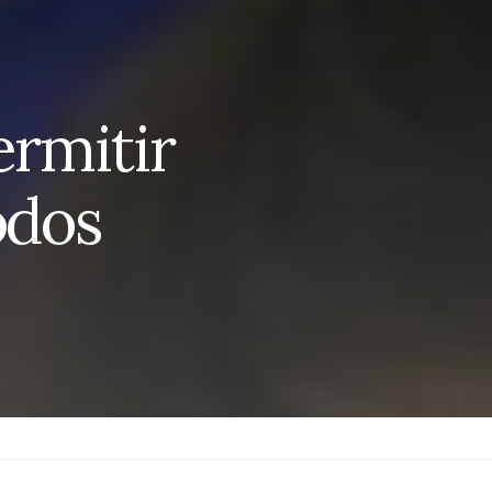
rmitir
odos