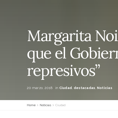
Margarita Noi
que el Gobie
represivos”
20 marzo, 2018
in
Ciudad
,
destacadas
,
Noticias
Home
Noticias
Ciudad