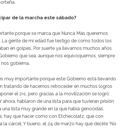
orteña.
icipar de la marcha este sábado?
portante porque se marca que Nunca Más queremos
. La gente de mi edad fue testigo de como todos los
naban en golpes. Por suerte ya llevamos muchos años
l Gobierno que sea, aunque nos equivoquemos, siempre
 nos gobierna.
 es muy importante porque este Gobierno está llevando
tán tratando de hacernos retroceder en muchos logros
oner el 2×1, pero gracias a la movilización se logró
Y ahora, hablaron de una lista para que tuvieran prisión
ra una lista muy grande en la que había genocidas,
es, hay que hacer como con Etchecolatz, que con
a la cárcel. Y bueno, el 24 de marzo hay que decirle ‘No