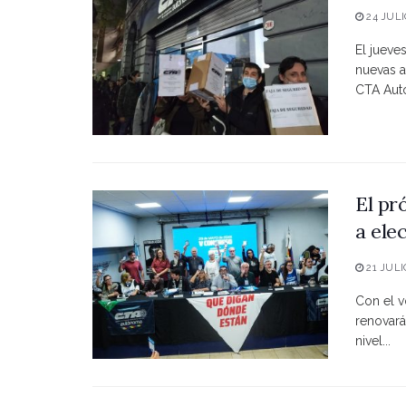
24 JULI
El jueve
nuevas a
CTA Autó
El pr
a ele
21 JULI
Con el vo
renovará
nivel...