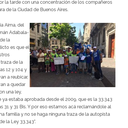
por la tarde con una concentración de los compañeros
ura de la Ciudad de Buenos Aires.
ia Aima, del
ermán Adabala-
de la
licto es que el
stros
traza de la
as 12 y 104 y
an a reubicar,
 van a quedar
on una ley,
e ya estaba aprobada desde el 2009, que es la 33.343
as 31 y 31 Bis. Y por eso estamos acá reclamándole al
a familia y no se haga ninguna traza de la autopista
de la Ley 33.343”.