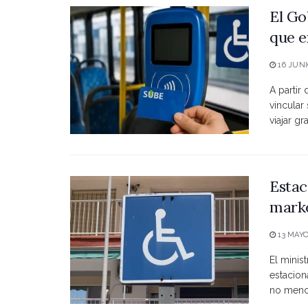
El Go
que e
16 JUNI
A partir
vincular
viajar grat
Estac
marke
13 MAYO
El minist
estacio
no menci