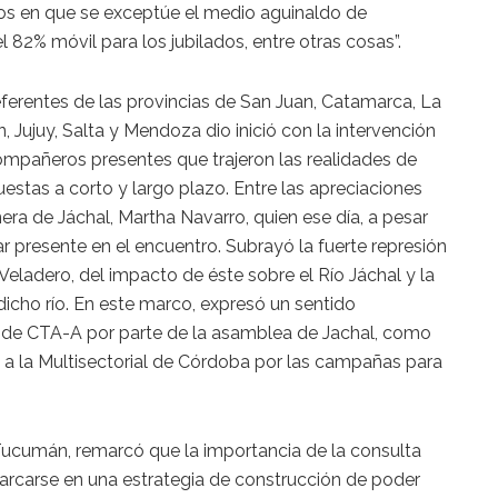
imos en que se exceptúe el medio aguinaldo de
el 82% móvil para los jubilados, entre otras cosas”.
ferentes de las provincias de San Juan, Catamarca, La
 Jujuy, Salta y Mendoza dio inició con la intervención
mpañeros presentes que trajeron las realidades de
estas a corto y largo plazo. Entre las apreciaciones
ra de Jáchal, Martha Navarro, quien ese día, a pesar
r presente en el encuentro. Subrayó la fuerte represión
Veladero, del impacto de éste sobre el Río Jáchal y la
icho río. En este marco, expresó un sentido
de CTA-A por parte de la asamblea de Jachal, como
 a la Multisectorial de Córdoba por las campañas para
 Tucumán, remarcó que la importancia de la consulta
rcarse en una estrategia de construcción de poder