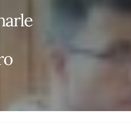
narle
ro