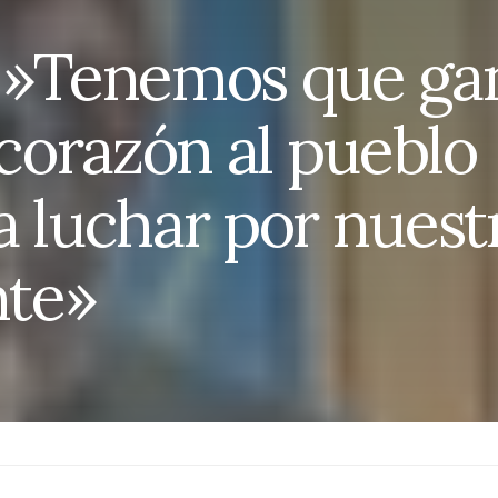
i:»Tenemos que ga
 corazón al pueblo
a luchar por nuest
te»