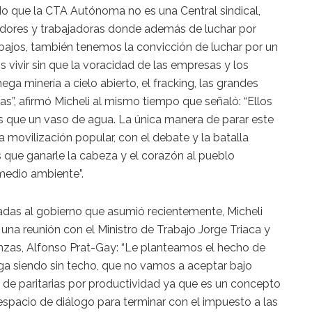
do que la CTA Autónoma no es una Central sindical,
jadores y trabajadoras donde además de luchar por
abajos, también tenemos la convicción de luchar por un
vivir sin que la voracidad de las empresas y los
ga minería a cielo abierto, el fracking, las grandes
as”, afirmó Micheli al mismo tiempo que señaló: “Ellos
ás que un vaso de agua. La única manera de parar este
a movilización popular, con el debate y la batalla
 que ganarle la cabeza y el corazón al pueblo
medio ambiente”.
nadas al gobierno que asumió recientemente, Micheli
na reunión con el Ministro de Trabajo Jorge Triaca y
anzas, Alfonso Prat-Gay: “Le planteamos el hecho de
siga siendo sin techo, que no vamos a aceptar bajo
 de paritarias por productividad ya que es un concepto
 espacio de diálogo para terminar con el impuesto a las