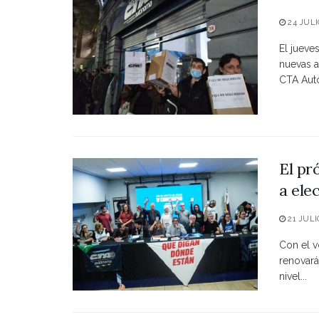
24 JULI
El jueve
nuevas a
CTA Autó
El pr
a ele
21 JULI
Con el vo
renovará
nivel...