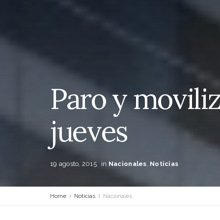
Paro y movili
jueves
19 agosto, 2015
in
Nacionales
,
Noticias
Home
Noticias
Nacionales