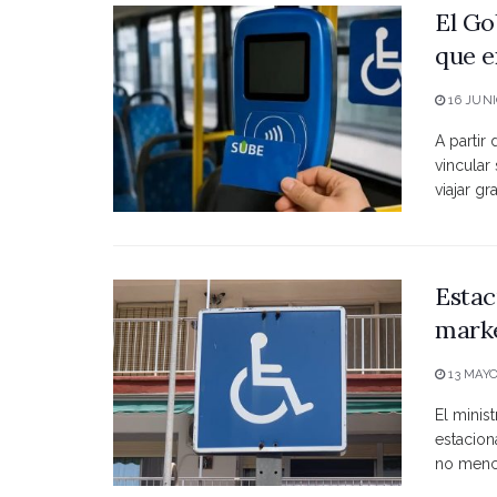
El Go
que e
16 JUNI
A partir
vincular
viajar grat
Estac
marke
13 MAYO
El minist
estacio
no menci