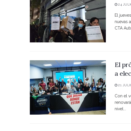
24 JULI
El jueve
nuevas a
CTA Autó
El pr
a ele
21 JULI
Con el vo
renovará
nivel...