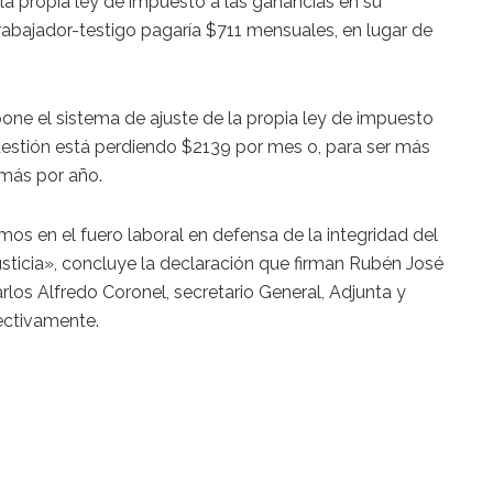
la propia ley de impuesto a las ganancias en su
trabajador-testigo pagaría $711 mensuales, en lugar de
one el sistema de ajuste de la propia ley de impuesto
cuestión está perdiendo $2139 por mes o, para ser más
 más por año.
s en el fuero laboral en defensa de la integridad del
sticia», concluye la declaración que firman Rubén José
rlos Alfredo Coronel, secretario General, Adjunta y
ectivamente.