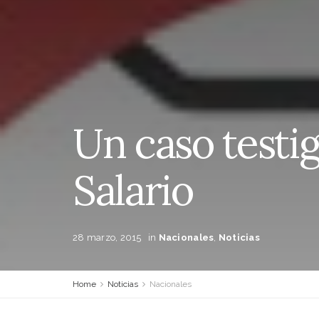
Un caso testig
Salario
28 marzo, 2015
in
Nacionales
,
Noticias
Home
Noticias
Nacionales