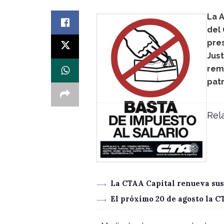
La A
del 
pre
Just
rem
pat
Rela
La CTAA Capital renueva sus
El próximo 20 de agosto la 