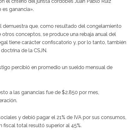
n el criterio del jurista cordobés Juan Pablo Ruiz
o es ganancia».
ial demuestra que, como resultado del congelamiento
re otros conceptos, se produce una rebaja anual del
egal tiene carácter confiscatorio y, por lo tanto, también
 doctrina de la CSJN.
estigo percibió en promedio un sueldo mensual de
esto a las ganancias fue de $2.850 por mes,
eración.
ociales y debió pagar el 21% de IVA por sus consumos,
fiscal total resultó superior al 45%.