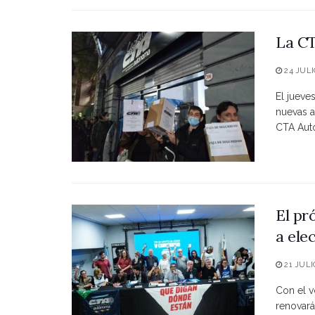
La CT
24 JULI
El jueve
nuevas a
CTA Autó
El pr
a ele
21 JULI
Con el vo
renovará