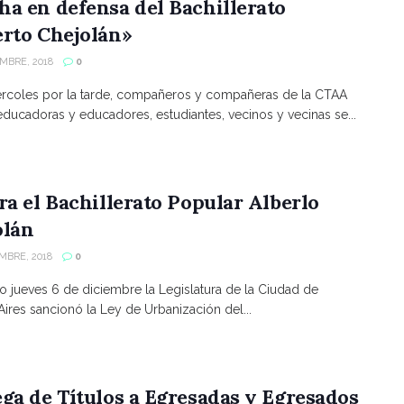
a en defensa del Bachillerato
erto Chejolán»
EMBRE, 2018
0
rcoles por la tarde, compañeros y compañeras de la CTAA
 educadoras y educadores, estudiantes, vecinos y vecinas se...
ra el Bachillerato Popular Alberlo
olán
MBRE, 2018
0
o jueves 6 de diciembre la Legislatura de la Ciudad de
ires sancionó la Ley de Urbanización del...
ga de Títulos a Egresadas y Egresados