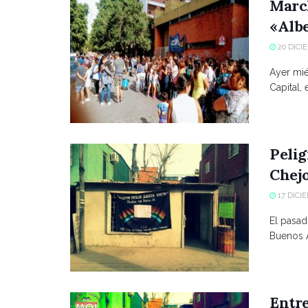
March
«Alb
20 DICI
Ayer mié
Capital,
Pelig
Chej
17 DICIE
El pasad
Buenos A
Entre