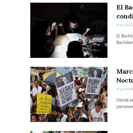
El Ba
cond
21 AGOS
El Bachi
Bachiller
March
Noct
31 ENER
Desde la
persever