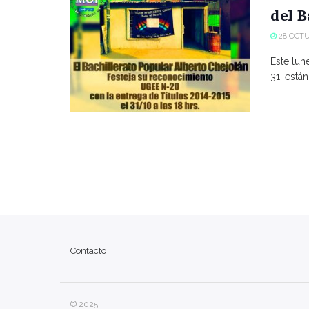
del B
28 OCTU
Este lun
31, están
Contacto
© 2025