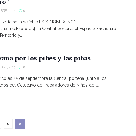
ro”
BRE, 2013
0
 21 false false false ES X-NONE X-NONE
tInternetExplorer4 La Central porteña, el Espacio Encuentro
erritorio y...
ana por los pibes y las pibas
BRE, 2013
0
rcoles 25 de septiembre la Central porteña, junto a los
os del Colectivo de Trabajadores de Niñez de la...
1
2