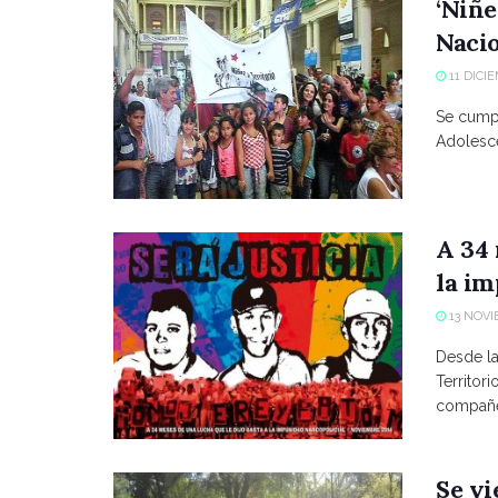
‘Niñe
Nacio
11 DICIE
Se cumpl
Adolesce
A 34 
la im
13 NOVI
Desde l
Territor
compañe
Se vi