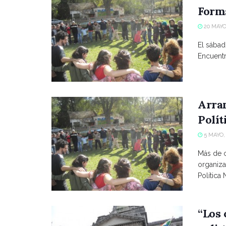
Forma
20 MAYO
El sábad
Encuentr
Arra
Polít
5 MAYO,
Más de 
organiza
Política 
“Los 