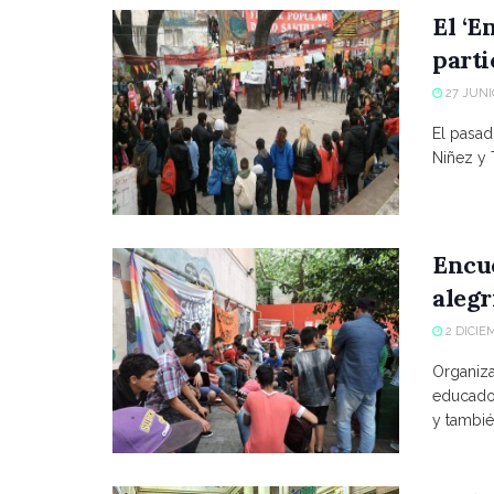
El ‘E
parti
27 JUNIO
El pasa
Niñez y T
Encue
alegr
2 DICIE
Organiza
educador
y tambié