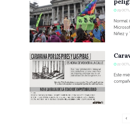
pelig
29 OCTU
Normal 0
Microsof
Niñez y T
Carav
22 OCTU
Este mié
compañer