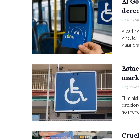
El Go
derec
16 JUNIO
A partir
vincular
viajar grat
Estac
marke
13 MAYO,
El minist
estacio
no menci
Crue