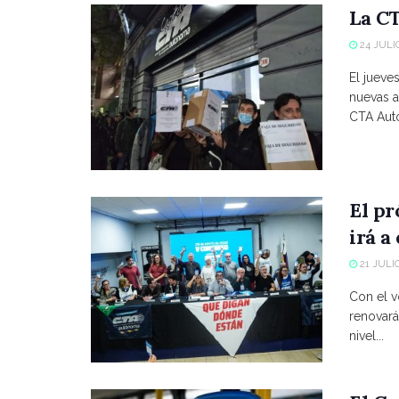
La CT
24 JULIO
El jueve
nuevas a
CTA Autó
El p
irá a
21 JULIO
Con el vo
renovará
nivel...