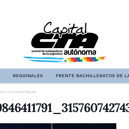
REGIONALES
FRENTE BACHILLERATOS DE L
 con un Festival Popular
846411791_3157607427