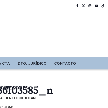
A CTA
DTO. JURÍDICO
CONTACTO
436103585_n
CATEGORIES
ALBERTO CHEJOLÁN
CIUDAD