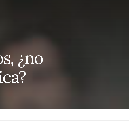
s, ¿no
ica?