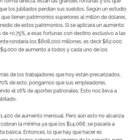
 forma directa, están las grandes fortunas y los que
que los jubilados perdían sus sueldos. Según un estudio
 que tienen patrimonios superiores al millón de dólares,
medio de estos patrimonios. Si se aplicara un aumento
 de +0,75%, a esas fortunas con destino exclusivo a las
nte rondaría los $808.000 millones, es decir $62.000
s $9.000 de aumento a todos y cada uno de los
 más de los trabajadores que hoy están precarizados,
70% de esto, pongamos que sus empleadores,
ndo el 16% de aportes patronales. Esto nos lleva a
bilado.
1.400 de aumento mensual. Pero aún esto no alcanza
 cobran la mínima ya que los $14.068, se pasaría a
sta básica. Entonces, lo que hay que hacer es