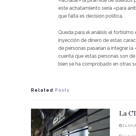
«achatar» la pirámide de sueldos 
este achatamiento sería «para arri
que falta es decisión política.
Queda para el análisis el fortísim
inyección de dinero de estas caract
de personas pasarían a integrar la
cuenta que estas personas son de 
bien se ha comprobado en otras s
Related
Posts
La CT
24 JULI