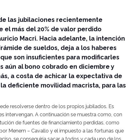
 de las jubilaciones recientemente
 el más del 20% de valor perdido
ricio Macri. Hacia adelante, la intención
irámide de sueldos, deja a los haberes
ue son insuficientes para modificarles
res aún al bono cobrado en diciembre y
ás, a costa de achicar la expectativa de
a deficiente movilidad macrista, para las
ede resolverse dentro de los propios jubilados. Es
les intervengan. A continuación se muestra como, con
itución de fuentes de financiamiento perdidas, como
 por Menem – Cavallo y el impuesto a las fortunas que
ciso, se conseguiría sacar a todos y cada uno de los