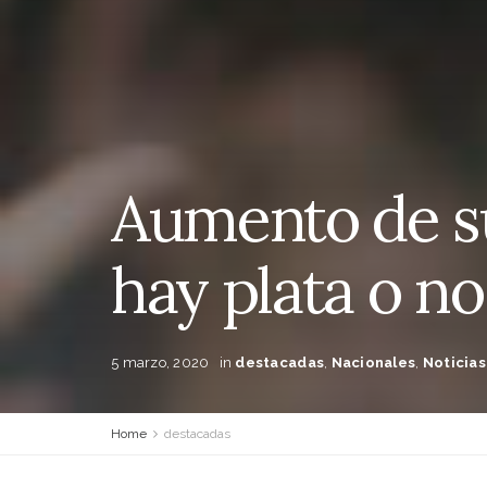
Aumento de su
hay plata o no
5 marzo, 2020
in
destacadas
,
Nacionales
,
Noticias
Home
destacadas