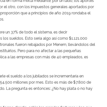
ncia en forma mixta mediante, por un lado, los aportes
or el otro, con los impuestos generales aportados por
 proporción que a principios de año 2019 rondaba el
os.
ubre un 37% de todo el sistema, es decir
los sueldos. Esto sería algo así como $1.121.000
atronales fueron rebajados por Menem, llevándolos del
estituirlos. Pero para no afectar a las pequeñas
lica a las empresas con más de 40 empleados, es
.
le el sueldo a los jubilados se incrementaría en
$54.500 millones por mes. Esto es más de $7.800 de
o. La pregunta es entonces: ¿No hay plata o no hay