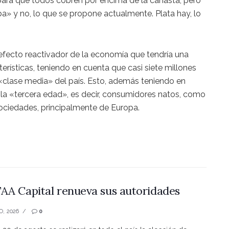
para que todos cobren por encima de la canasta, pero
ba» y no, lo que se propone actualmente. Plata hay, lo
o efecto reactivador de la economía que tendría una
erísticas, teniendo en cuenta que casi siete millones
 «clase media» del país. Esto, además teniendo en
la «tercera edad», es decir, consumidores natos, como
ociedades, principalmente de Europa.
AA Capital renueva sus autoridades
O, 2026
0