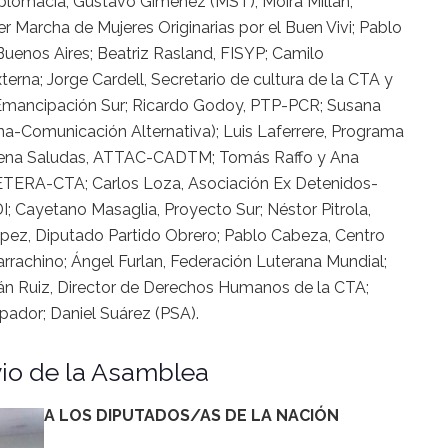
iplomacia; Gustavo Giménez (MST); Moira Millán,
r Marcha de Mujeres Originarias por el Buen Vivi; Pablo
 Buenos Aires; Beatriz Rasland, FISYP; Camilo
erna; Jorge Cardell, Secretario de cultura de la CTA y
l Emancipación Sur; Ricardo Godoy, PTP-PCR; Susana
na-Comunicación Alternativa); Luis Laferrere, Programa
lena Saludas, ATTAC-CADTM; Tomás Raffo y Ana
FETERA-CTA; Carlos Loza, Asociación Ex Detenidos-
; Cayetano Masaglia, Proyecto Sur; Néstor Pitrola,
pez, Diputado Partido Obrero; Pablo Cabeza, Centro
rrachino; Ángel Furlan, Federación Luterana Mundial;
án Ruiz, Director de Derechos Humanos de la CTA;
ador; Daniel Suárez (PSA).
io de la Asamblea
A LOS DIPUTADOS/AS DE LA NACIÓN