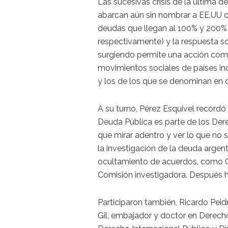
Las sucesivas crisis de la última d
abarcan aún sin nombrar a EE.UU 
deudas que llegan al 100% y 200% 
respectivamente) y la respuesta so
surgiendo permite una acción com
movimientos sociales de países in
y los de los que se denominan en d
A su turno, Pérez Esquivel recordó
Deuda Pública es parte de los Der
que mirar adentro y ver lo que no 
la investigación de la deuda argent
ocultamiento de acuerdos, como C
Comisión investigadora. Después h
Participaron también, Ricardo Peid
Gil, embajador y doctor en Derecho