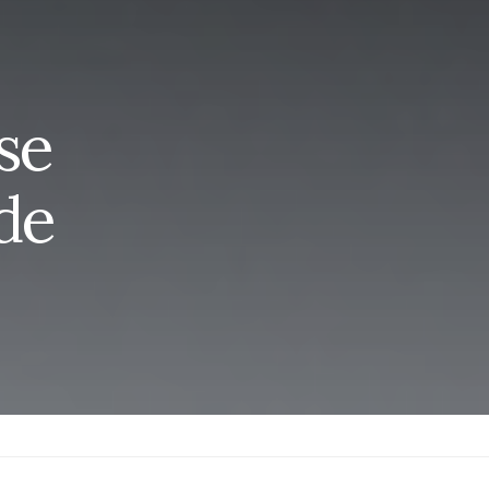
se
 de