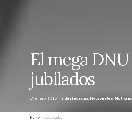
El mega DNU y
jubilados
19 enero, 2018
in
destacadas
,
Nacionales
,
Noticia
Home
destacadas