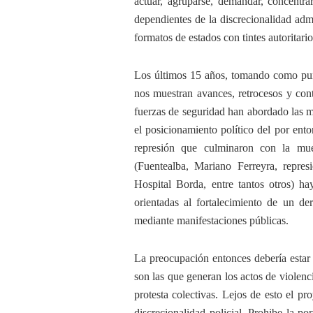
actuar, agruparse, demandar, concentrar
dependientes de la discrecionalidad adm
formatos de estados con tintes autoritario
Los últimos 15 años, tomando como punt
nos muestran avances, retrocesos y cont
fuerzas de seguridad han abordado las ma
el posicionamiento político del por ent
represión que culminaron con la muer
(Fuentealba, Mariano Ferreyra, repre
Hospital Borda, entre tantos otros) ha
orientadas al fortalecimiento de un de
mediante manifestaciones públicas.
La preocupación entonces debería estar 
son las que generan los actos de violenci
protesta colectivas. Lejos de esto el p
discrecionalidad policial. Prohibe la p