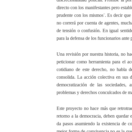
directo con los manifestantes pero estab
prudente con los mismos¨. Es decir que 
no correrá por cuenta de agentes, much
de tensión o confusión. En igual sentido
para la defensa de los funcionarios ante 
Una revisión por nuestra historia, no h
peticionar como herramienta para el ac
cotidiano de este derecho, no habla 
consolida. La acción colectiva en sus 
democratización de las sociedades, am
problemas y derechos conculcados de ma
Este proyecto no hace más que retrotrae
retorno a la democracia, deben quedar e
da pasos asumiendo la existencia de con
mejor forma de convivencia no es la que 