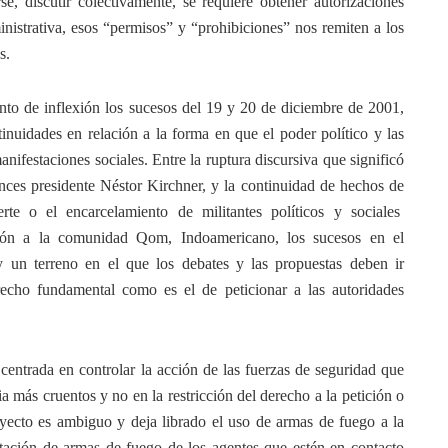
se, discutir colectivamente, se requiere obtener autorizaciones
inistrativa, esos “permisos” y “prohibiciones” nos remiten a los
s.
o de inflexión los sucesos del 19 y 20 de diciembre de 2001,
inuidades en relación a la forma en que el poder político y las
nifestaciones sociales. Entre la ruptura discursiva que significó
onces presidente Néstor Kirchner, y la continuidad de hechos de
te o el encarcelamiento de militantes políticos y sociales
sión a la comunidad Qom, Indoamericano, los sucesos en el
y un terreno en el que los debates y las propuestas deben ir
recho fundamental como es el de peticionar a las autoridades
centrada en controlar la acción de las fuerzas de seguridad que
a más cruentos y no en la restricción del derecho a la petición o
royecto es ambiguo y deja librado el uso de armas de fuego a la
ortación de armas de fuego de los agentes que estén en contacto