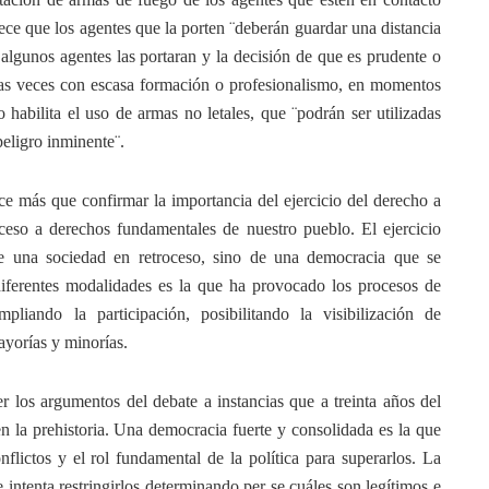
lece que los agentes que la porten ¨deberán guardar una distancia
algunos agentes las portaran y la decisión de que es prudente o
as veces con escasa formación o profesionalismo, en momentos
 habilita el uso de armas no letales, que ¨podrán ser utilizadas
peligro inminente¨.
ace más que confirmar la importancia del ejercicio del derecho a
ceso a derechos fundamentales de nuestro pueblo. El ejercicio
de una sociedad en retroceso, sino de una democracia que se
diferentes modalidades es la que ha provocado los procesos de
pliando la participación, posibilitando la visibilización de
yorías y minorías.
r los argumentos del debate a instancias que a treinta años del
n la prehistoria. Una democracia fuerte y consolidada es la que
flictos y el rol fundamental de la política para superarlos. La
intenta restringirlos determinando per se cuáles son legítimos e