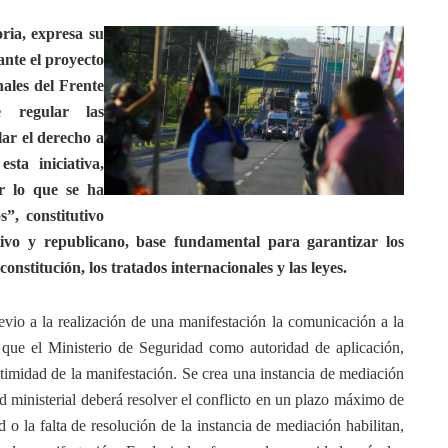
ria, expresa su
nte el proyecto
nales del Frente
e regular las
lar el derecho a
sta iniciativa,
ar lo que se ha
”, constitutivo
tivo y republicano, base fundamental para garantizar los
onstitución, los tratados internacionales y las leyes.
evio a la realización de una manifestación la comunicación a la
 que el Ministerio de Seguridad como autoridad de aplicación,
gitimidad de la manifestación. Se crea una instancia de mediación
ad ministerial deberá resolver el conflicto en un plazo máximo de
 o la falta de resolución de la instancia de mediación habilitan,