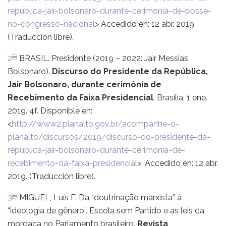
republica-jair-bolsonaro-durante-cerimonia-de-posse-
no-congresso-nacional
> Accedido en: 12 abr. 2019.
(Traducción libre).
2
BRASIL. Presidente (2019 – 2022: Jair Messias

Bolsonaro).
Discurso do Presidente da República,
Jair Bolsonaro, durante cerimônia de
Recebimento da Faixa Presidencial
. Brasília, 1 ene.
2019. 4f. Disponible en:
<
http://www2.planalto.gov.br/acompanhe-o-
planalto/discursos/2019/discurso-do-presidente-da-
republica-jair-bolsonaro-durante-cerimonia-de-
recebimento-da-faixa-presidencial
>. Accedido en: 12 abr.
2019. (Traducción libre).
3
MIGUEL, Luís F. Da “doutrinação marxista” à

“ideologia de gênero”. Escola sem Partido e as leis da
mordaça no Parlamento brasileiro.
Revista