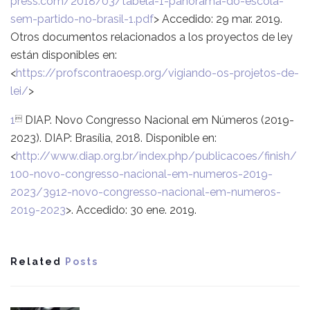
press.com/2018/03/tabela-1-panorama-do-escola-
sem-partido-no-brasil-1.pdf
> Accedido: 29 mar. 2019.
Otros documentos relacionados a los proyectos de ley
están disponibles en:
<
https://profscontraoesp.org/vigiando-os-projetos-de-
lei/
>
1
DIAP. Novo Congresso Nacional em Números (2019-

2023). DIAP: Brasília, 2018. Disponible en:
<
http://www.diap.org.br/index.php/publicacoes/finish/
100-novo-congresso-nacional-em-numeros-2019-
2023/3912-novo-congresso-nacional-em-numeros-
2019-2023
>. Accedido: 30 ene. 2019.
Related
Posts