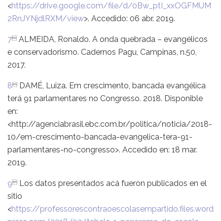
<
https://drive.google.com/file/d/0Bw_ptI_xxOGFMUM
2RnJYNjdlRXM/view
>. Accedido: 06 abr. 2019.
7
ALMEIDA, Ronaldo. A onda quebrada – evangélicos

e conservadorismo. Cadernos Pagu, Campinas, n.50,
2017.
8
DAMÉ, Luiza. Em crescimento, bancada evangélica

terá 91 parlamentares no Congresso. 2018. Disponible
en:
<http://agenciabrasil.ebc.com.br/politica/noticia/2018-
10/em-crescimento-bancada-evangelica-tera-91-
parlamentares-no-congresso>. Accedido en: 18 mar.
2019.
9
Los datos presentados acá fueron publicados en el

sitio
<
https://professorescontraoescolasempartido.files.word