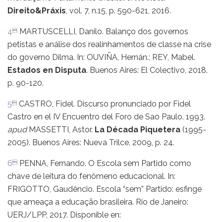
Direito&Práxis
, vol. 7, n.15, p. 590-621, 2016.
4
MARTUSCELLI, Danilo. Balanço dos governos

petistas e análise dos realinhamentos de classe na crise
do governo Dilma. In: OUVIÑA, Hernán.; REY, Mabel.
Estados en Disputa
. Buenos Aires: El Colectivo, 2018.
p. 90-120.
5
CASTRO, Fidel. Discurso pronunciado por Fidel

Castro en el IV Encuentro del Foro de Sao Paulo. 1993.
apud
MASSETTI, Astor.
La Década Piquetera
(1995-
2005). Buenos Aires: Nueva Trilce, 2009, p. 24.
6
PENNA, Fernando. O Escola sem Partido como

chave de leitura do fenômeno educacional. In:
FRIGOTTO, Gaudêncio. Escola “sem” Partido: esfinge
que ameaça a educação brasileira. Rio de Janeiro:
UERJ/LPP, 2017. Disponible en: