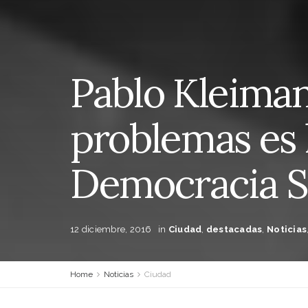
Pablo Kleiman:
problemas es l
Democracia Si
12 diciembre, 2016
in
Ciudad
,
destacadas
,
Noticias
Home
Noticias
Ciudad