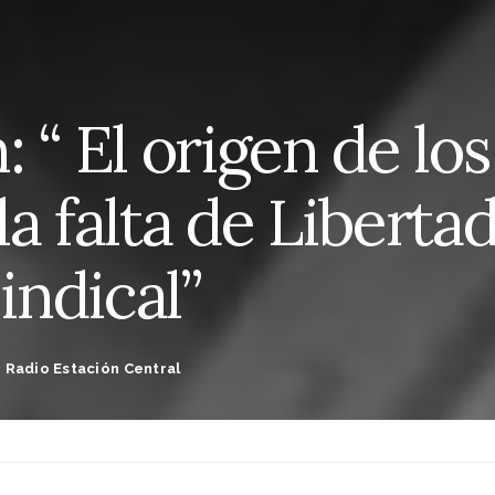
 “ El origen de los
a falta de Libertad
ndical”
,
Radio Estación Central