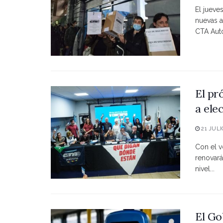
El jueve
nuevas a
CTA Autó
El pr
a ele
21 JULI
Con el vo
renovará
nivel...
El Go