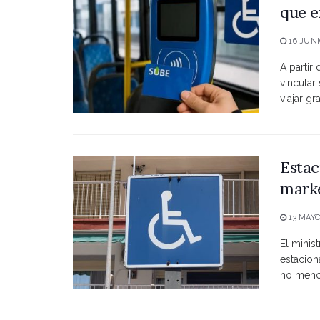
que e
16 JUNI
A partir
vincular
viajar grat
Estac
marke
13 MAYO
El minist
estacio
no menci