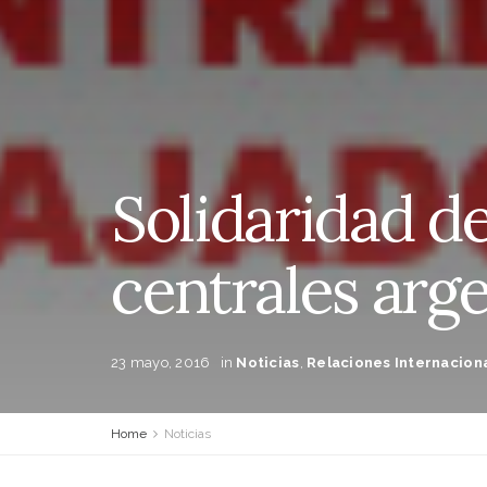
Solidaridad d
centrales arg
23 mayo, 2016
in
Noticias
,
Relaciones Internacion
Home
Noticias