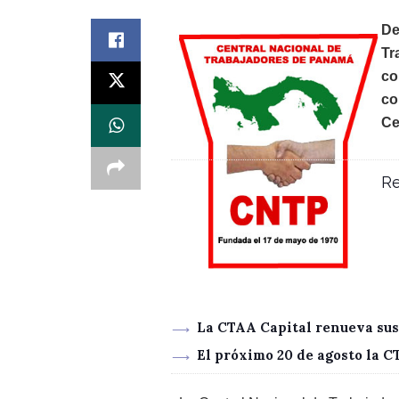
De
Tr
co
co
Ce
Re
La CTAA Capital renueva sus
El próximo 20 de agosto la 