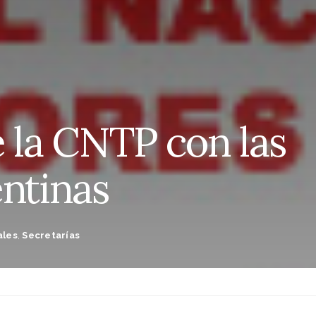
e la CNTP con las
entinas
ales
,
Secretarías