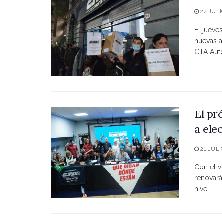
24 JULI
El jueve
nuevas a
CTA Autó
El pr
a ele
21 JULI
Con el vo
renovará
nivel...