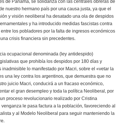
es de Panamá, se solidariza con las centrales obreras de
 de nuestro hermano país por una causa justa, ya que el
sión y visión neoliberal ha desatado una ola de despidos
ernamentales y ha introducido medidas fascistas contra
 entre los pobladores por la falta de ingresos económicos
una crisis financiera sin precedentes.
ncia ocupacional denominada (ley antidespido)
islativas que prohibía los despidos por 180 días y
inadmisible lo manifestado por Macri, sobre el «vetar la
es una ley contra los argentinos, que demuestra que no
stro juicio Macri, conducirá a un fracaso económico,
mentar el gran desempleo y toda la política Neoliberal, por
un proceso revolucionario realizado por Cristina
venganza le pasa factura a la población, favoreciendo al
talista y al Modelo Neoliberal para seguir manteniendo la
re.