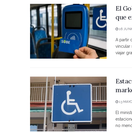
El Go
que e
16 JUNI
A partir
vincular
viajar grat
Estac
marke
13 MAYO
El minist
estacio
no menci